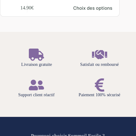
Choix des options
14.90
€
7.
Livraison gratuite
Satisfait ou remboursé
Support client réactif
Paiement 100% sécurisé
Pourquoi choisir Sommeil Facile ?