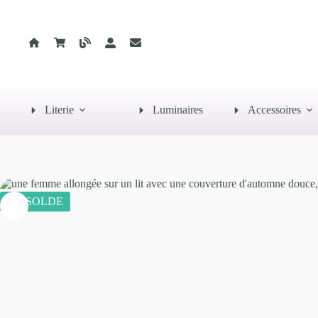
Passer
au
contenu
Literie
Luminaires
Accessoires
EN SOLDE