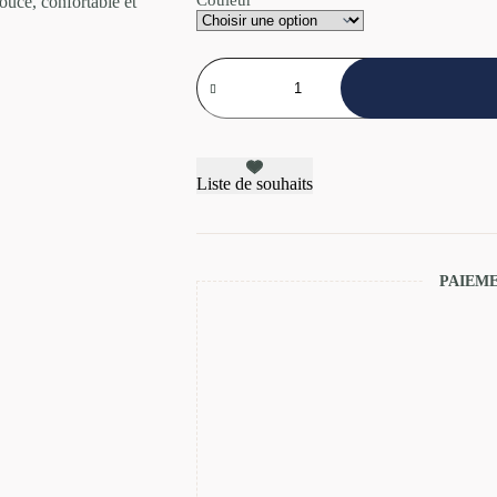
quantité
de
Couverture
d'automne
douce,
confortable
et
Liste de souhaits
matelassé
PAIEME