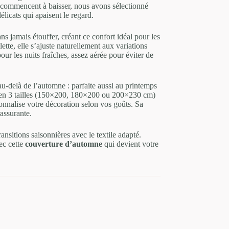
 commencent à baisser, nous avons sélectionné
élicats qui apaisent le regard.
ns jamais étouffer, créant ce confort idéal pour les
tte, elle s’ajuste naturellement aux variations
ur les nuits fraîches, assez aérée pour éviter de
u-delà de l’automne : parfaite aussi au printemps
e en 3 tailles (150×200, 180×200 ou 200×230 cm)
nnalise votre décoration selon vos goûts. Sa
rassurante.
nsitions saisonnières avec le textile adapté.
ec cette
couverture d’automne
qui devient votre