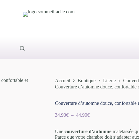
Accueil
Boutique
Literie
Couvert
Couverture d’automne douce, confortable e
Couverture d’automne douce, confortable e
Plage
34.90
€
–
44.90
€
de
prix :
Une
couverture d’automne
34.90€
matelassée qui
Parce que votre chambre doit s’adapter aux
à