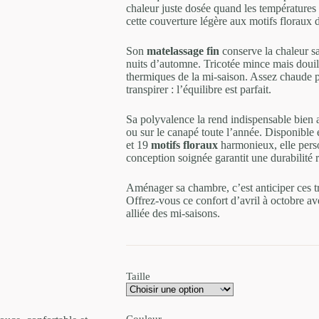
chaleur juste dosée quand les températures
44.90€
cette couverture légère aux motifs floraux d
Son
matelassage fin
conserve la chaleur sa
nuits d’automne. Tricotée mince mais douille
thermiques de la mi-saison. Assez chaude po
transpirer : l’équilibre est parfait.
Sa polyvalence la rend indispensable bien a
ou sur le canapé toute l’année. Disponibl
et 19
motifs floraux
harmonieux, elle perso
conception soignée garantit une durabilité 
Aménager sa chambre, c’est anticiper ces tra
Offrez-vous ce confort d’avril à octobre av
alliée des mi-saisons.
Taille
Couleur