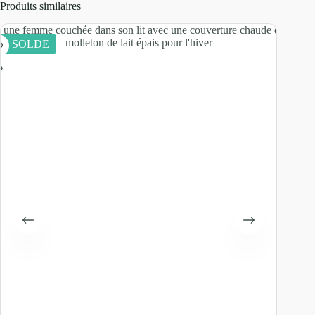
Produits similaires
EN SOLDE
EN SOL